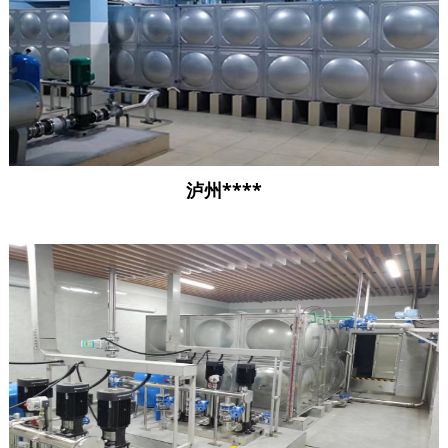
泸州****