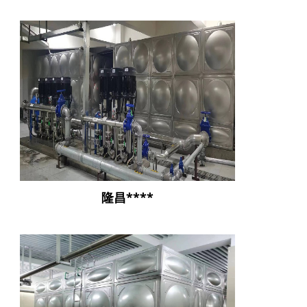
隆昌****