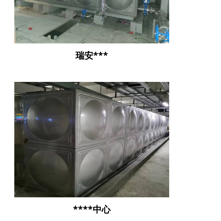
瑞安***
****中心