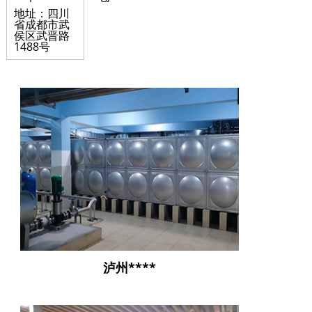
地址：四川
省成都市武
侯区武晋路
1488号
泸州****