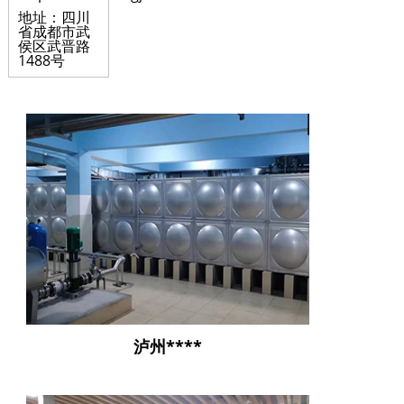
地址：四川
省成都市武
侯区武晋路
1488号
泸州****