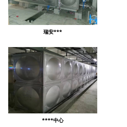
瑞安***
****中心