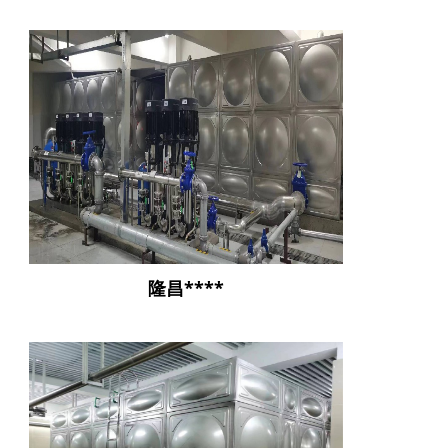
隆昌****