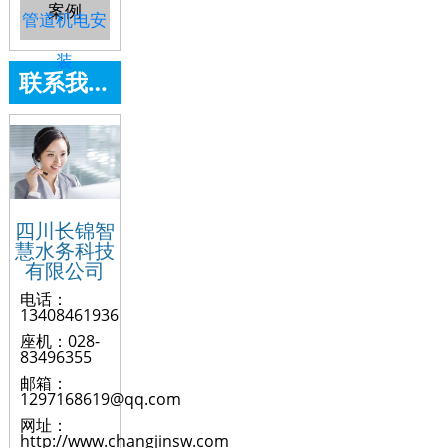
案例
管道机电安
装
联系我们
四川长锦智
慧水务科技
有限公司
电话：
13408461936
座机：028-
83496355
邮箱：
1297168619@qq.com
网址：
http://www.changjinsw.com