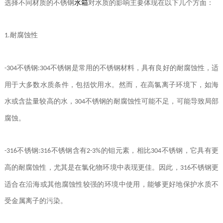
选择不同材质的不锈钢
水箱
对水质的影响主要体现在以下几个方面：
耐腐蚀性
1.
不锈钢
不锈钢是常用的不锈钢材料，具有良好的耐腐蚀性，适
-304
:304
用于大多数水质条件，包括饮用水。然而，在高氯离子环境下，如海
水或含盐量较高的水，
不锈钢的耐腐蚀性可能不足，可能导致局部
304
腐蚀。
不锈钢
不锈钢含有
的钼元素，相比
不锈钢，它具有更
-316
:316
2-3%
304
高的耐腐蚀性，尤其是在氯化物环境中表现更佳。因此，
不锈钢更
316
适合在沿海或其他腐蚀性较强的环境中使用，能够更好地保护水质不
受金属离子的污染。